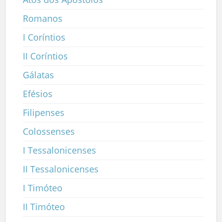
Romanos
I Coríntios
II Coríntios
Gálatas
Efésios
Filipenses
Colossenses
I Tessalonicenses
II Tessalonicenses
I Timóteo
II Timóteo