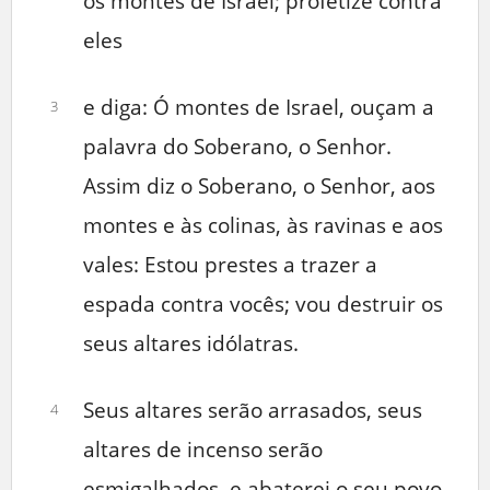
os montes de Israel; profetize contra
eles
e diga: Ó montes de Israel, ouçam a
3
palavra do Soberano, o Senhor.
Assim diz o Soberano, o Senhor, aos
montes e às colinas, às ravinas e aos
vales: Estou prestes a trazer a
espada contra vocês; vou destruir os
seus altares idólatras.
Seus altares serão arrasados, seus
4
altares de incenso serão
esmigalhados, e abaterei o seu povo