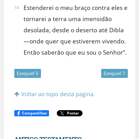
Estenderei o meu braço contra eles e
14
tornarei a terra uma imensidão
desolada, desde o deserto até Dibla
—onde quer que estiverem vivendo.
Então saberão que eu sou o Senhor”.
Ezequiel 5
Ezequiel 7
Voltar ao topo desta pagina.
Compartilhar
Postar