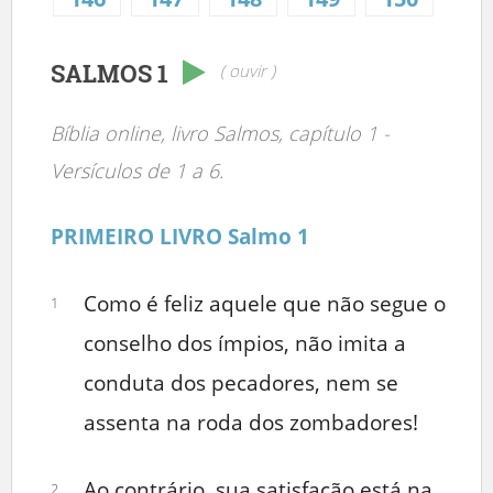
SALMOS 1
( ouvir )
Bíblia online, livro Salmos, capítulo 1 -
Versículos de 1 a 6.
PRIMEIRO LIVRO Salmo 1
Como é feliz aquele que não segue o
1
conselho dos ímpios, não imita a
conduta dos pecadores, nem se
assenta na roda dos zombadores!
Ao contrário, sua satisfação está na
2