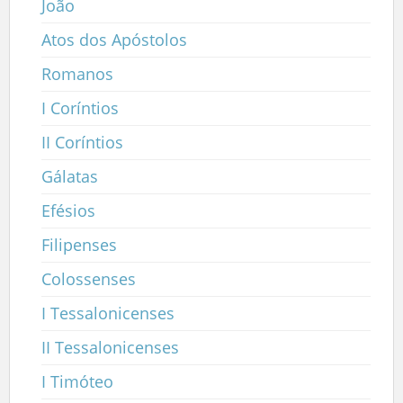
João
Atos dos Apóstolos
Romanos
I Coríntios
II Coríntios
Gálatas
Efésios
Filipenses
Colossenses
I Tessalonicenses
II Tessalonicenses
I Timóteo