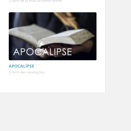
O livro de Jó está na Bíblia online
APOCALÍPSE
O livro das revelações