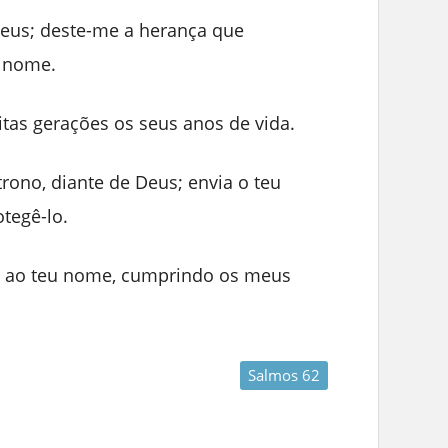
Deus; deste-me a herança que
 nome.
itas gerações os seus anos de vida.
rono, diante de Deus; envia o teu
otegê-lo.
s ao teu nome, cumprindo os meus
Salmos 62