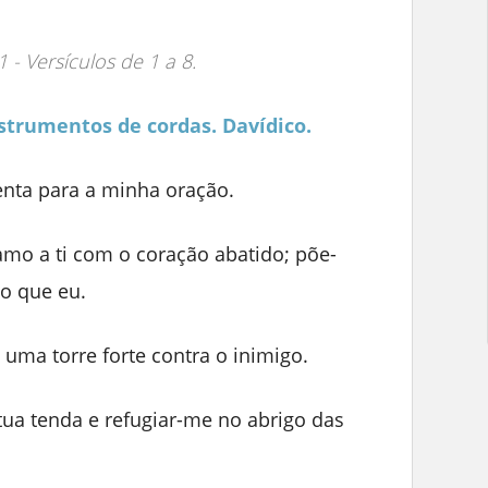
1 - Versículos de 1 a 8.
strumentos de cordas. Davídico.
enta para a minha oração.
amo a ti com o coração abatido; põe-
do que eu.
 uma torre forte contra o inimigo.
tua tenda e refugiar-me no abrigo das