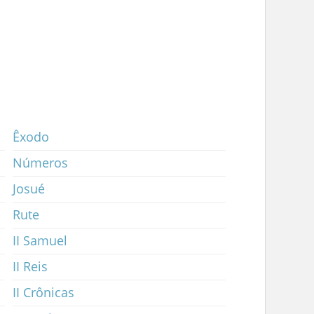
Êxodo
Números
Josué
Rute
II Samuel
II Reis
II Crônicas