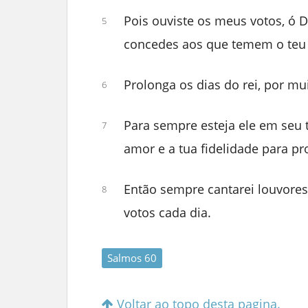
Pois ouviste os meus votos, ó 
5
concedes aos que temem o teu
Prolonga os dias do rei, por mu
6
Para sempre esteja ele em seu t
7
amor e a tua fidelidade para pr
Então sempre cantarei louvore
8
votos cada dia.
Salmos 60
Voltar ao topo desta pagina.