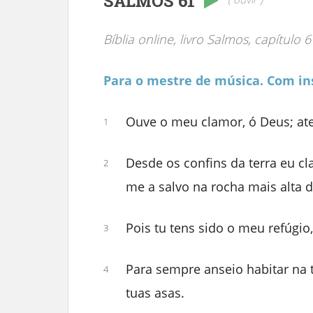
SALMOS 61
Bíblia online, livro Salmos, capítulo 6
Para o mestre de música. Com in
Ouve o meu clamor, ó Deus; at
1
Desde os confins da terra eu cl
2
me a salvo na rocha mais alta 
Pois tu tens sido o meu refúgio,
3
Para sempre anseio habitar na 
4
tuas asas.