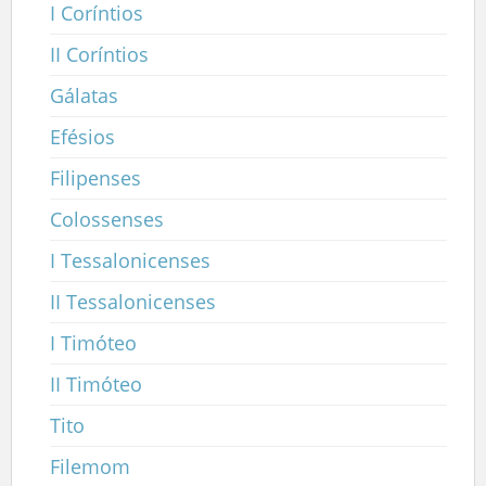
I Coríntios
II Coríntios
Gálatas
Efésios
Filipenses
Colossenses
I Tessalonicenses
II Tessalonicenses
I Timóteo
II Timóteo
Tito
Filemom