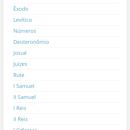
Êxodo
Levítico
Números
Deuteronômio
Josué
Juízes
Rute
I Samuel
II Samuel
I Reis
II Reis
I Crônicas