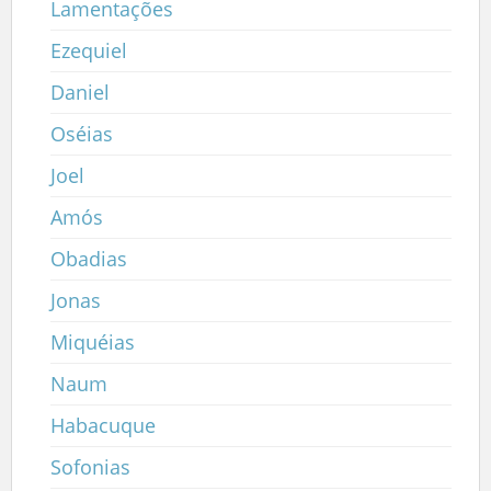
Lamentações
Ezequiel
Daniel
Oséias
Joel
Amós
Obadias
Jonas
Miquéias
Naum
Habacuque
Sofonias