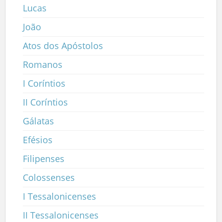
Lucas
João
Atos dos Apóstolos
Romanos
I Coríntios
II Coríntios
Gálatas
Efésios
Filipenses
Colossenses
I Tessalonicenses
II Tessalonicenses