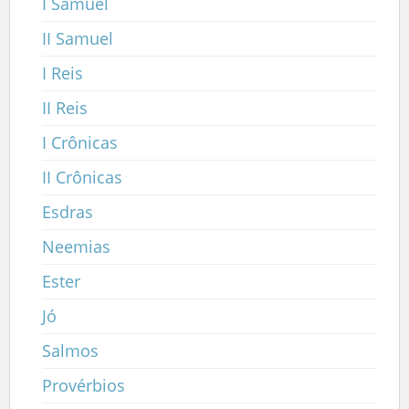
I Samuel
II Samuel
I Reis
II Reis
I Crônicas
II Crônicas
Esdras
Neemias
Ester
Jó
Salmos
Provérbios