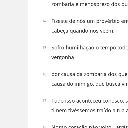
zombaria e menosprezo dos qu
Fizeste de nós um provérbio e
14
cabeça quando nos veem.
Sofro humilhação o tempo todo,
15
vergonha
por causa da zombaria dos qu
16
causa do inimigo, que busca vi
Tudo isso aconteceu conosco, 
17
ti nem tivéssemos traído a tua a
Nosso coração não voltou atrá
18