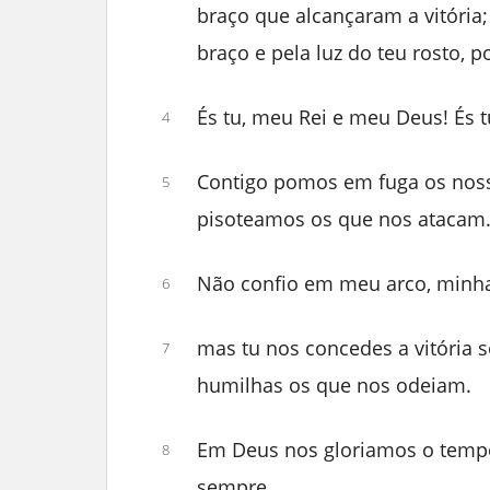
braço que alcançaram a vitória; 
braço e pela luz do teu rosto, 
És tu, meu Rei e meu Deus! És t
4
Contigo pomos em fuga os noss
5
pisoteamos os que nos atacam
Não confio em meu arco, minha
6
mas tu nos concedes a vitória 
7
humilhas os que nos odeiam.
Em Deus nos gloriamos o tempo
8
sempre.