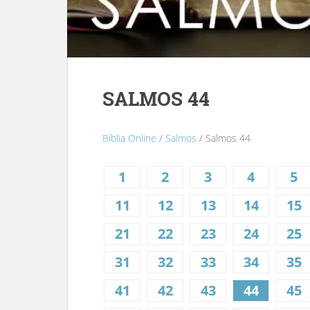
SALMOS 44
Bíblia Online
/
Salmos
/ Salmos 44
1
2
3
4
5
11
12
13
14
15
21
22
23
24
25
31
32
33
34
35
41
42
43
44
45