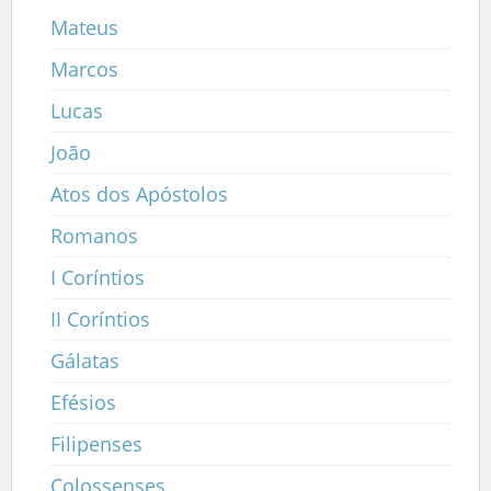
Mateus
Marcos
Lucas
João
Atos dos Apóstolos
Romanos
I Coríntios
II Coríntios
Gálatas
Efésios
Filipenses
Colossenses